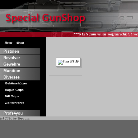
***NEIN zum neuen Waffenrecht!!!! Weg mit S
Home
About
Pistolen
Revolver
Gewehre
Munition
Diverses
Gehörschützer
Hogue Grips
Nill Grips
Zielfernrohre
Profs4you
(c) 2010 by Topguns